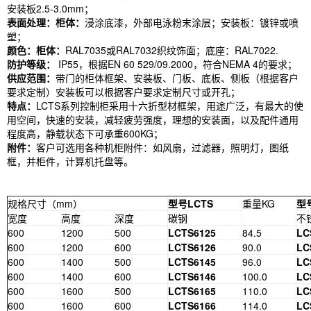
安装板2.5-3.0mm；
表面处理：柜体：
浸涂底漆，外部电泳粉末涂层；安装板：镀锌或喷
塑；
颜色：柜体：
RAL7035或RAL7032织纹饰面；底座：RAL7022.
防护等级：
IP55，根据EN 60 529/09.2000，符合NEMA 4的要求；
供应范围：
带门的柜体框架、安装板、门板、底板、侧板（根据客户
要求定制）安装板可以根据客户要求定制尺寸或开孔；
特点：
LCTS系列控制柜采用十六折型材框架，用途广泛，有最大的使
用空间，快速的安装，减轻疲劳强度，理想的安装面，以及配件通用
程度高，静载状态下可承重600KG；
附件：
客户可选用各种机柜附件：如风扇，过滤器，照明灯，图纸
框，并柜件，计算机托盘等。
规格尺寸（mm）
型号LCTS
重量KG
型
宽度
高度
深度
碳钢
不
600
1200
500
LCTS6125
84.5
LC
600
1200
600
LCTS6126
90.0
LC
600
1400
500
LCTS6145
96.0
LC
600
1400
600
LCTS6146
100.0
LC
600
1600
500
LCTS6165
110.0
LC
600
1600
600
LCTS6166
114.0
LC