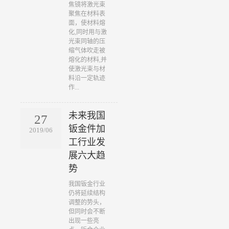
焦镜将激光束
聚焦在材料表
面，使材料熔
化,同时用与激
光束同轴的压
缩气体吹走被
熔化的材料,并
使激光束与材
料沿一定轨迹
作...
未来我国
27
钣金件加
2019/06
工行业发
展六大趋
势
​我国钣金行业
仍将延续结构
调整的势头，
但同时会不断
出现一些亮