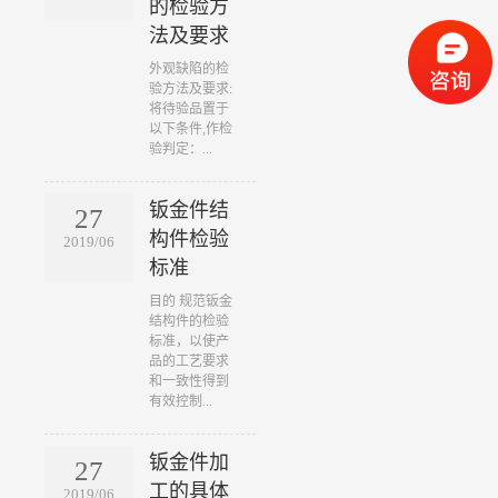
的检验方
法及要求
​外观缺陷的检
验方法及要求:
将待验品置于
以下条件,作检
验判定：...
钣金件结
27
构件检验
2019/06
标准
​目的 规范钣金
结构件的检验
标准，以使产
品的工艺要求
和一致性得到
有效控制...
钣金件加
27
工的具体
2019/06