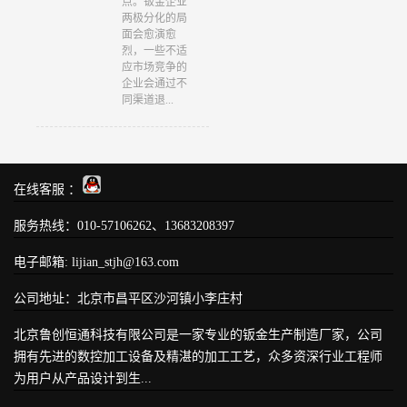
点。钣金企业
两极分化的局
面会愈演愈
烈，一些不适
应市场竞争的
企业会通过不
同渠道退...
在线客服 ：
服务热线：010-57106262、13683208397
电子邮箱: lijian_stjh@163.com
公司地址：北京市昌平区沙河镇小李庄村
北京鲁创恒通科技有限公司是一家专业的钣金生产制造厂家，公司
拥有先进的数控加工设备及精湛的加工工艺，众多资深行业工程师
为用户从产品设计到生...