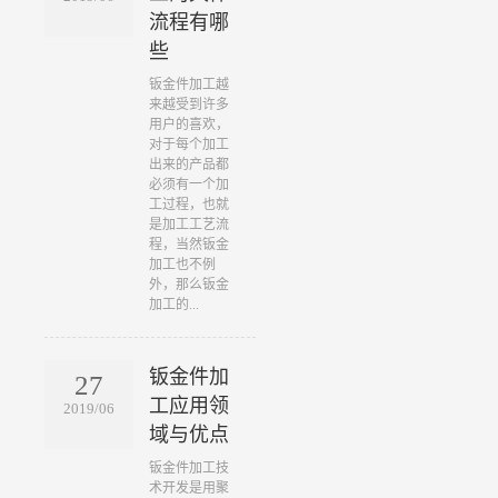
流程有哪
些
​钣金件加工越
来越受到许多
用户的喜欢，
对于每个加工
出来的产品都
必须有一个加
工过程，也就
是加工工艺流
程，当然钣金
加工也不例
外，那么钣金
加工的...
钣金件加
27
工应用领
2019/06
域与优点
​钣金件加工技
术开发是用聚