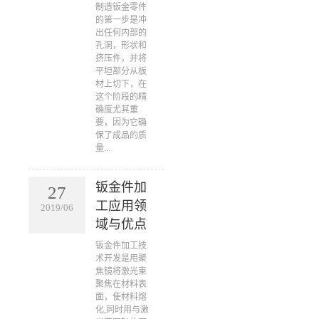
​制造钣金零件
的第一步是冲
出任何内部的
孔洞，形状和
挤压件，并将
平坦部分从板
材上切下，在
这个阶段的精
确度尤其重
要，因为它确
保了成品的质
量...
钣金件加
27
工应用领
2019/06
域与优点
​钣金件加工技
术开发是用聚
焦镜将激光束
聚焦在材料表
面，使材料熔
化,同时用与激