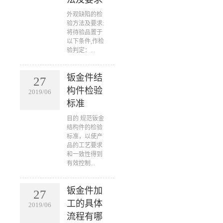
​外观缺陷的检
验方法及要求:
将待验品置于
以下条件,作检
验判定：...
钣金件结
27
构件检验
2019/06
标准
​目的 规范钣金
结构件的检验
标准，以使产
品的工艺要求
和一致性得到
有效控制...
钣金件加
27
工的具体
2019/06
流程有哪