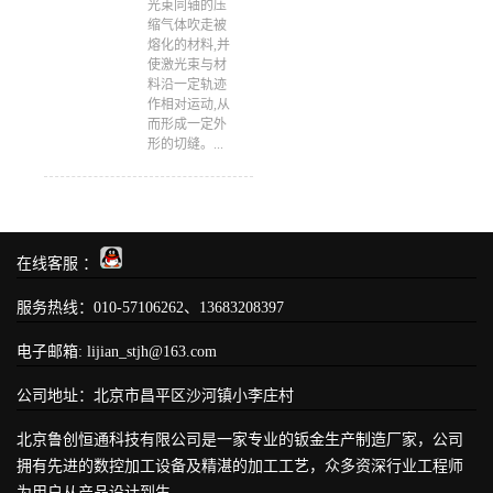
光束同轴的压
缩气体吹走被
熔化的材料,并
使激光束与材
料沿一定轨迹
作相对运动,从
而形成一定外
形的切缝。...
在线客服 ：
服务热线：010-57106262、13683208397
电子邮箱: lijian_stjh@163.com
公司地址：北京市昌平区沙河镇小李庄村
北京鲁创恒通科技有限公司是一家专业的钣金生产制造厂家，公司
拥有先进的数控加工设备及精湛的加工工艺，众多资深行业工程师
为用户从产品设计到生...